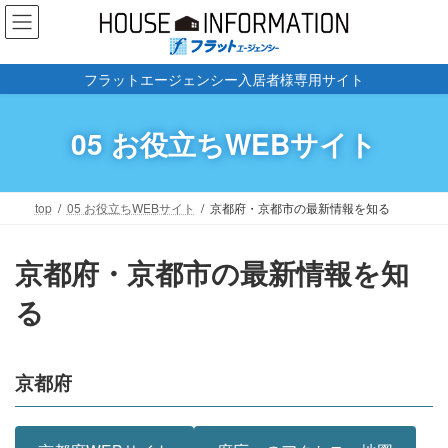
コ
ナ
ン
ビ
テ
ゲ
ン
ー
フラットエージェンシー入居者様専用サイト
ツ
シ
へ
ョ
05 お役立ちWEBサイト
ス
ン
キ
に
ッ
移
プ
動
top
05 お役立ちWEBサイト
京都府・京都市の最新情報を知る
京都府・京都市の最新情報を知
る
京都府