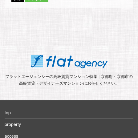
フラットエージェンシーの高級賃貸マンション特集 | 京都府・京都市の
高級賃貸・デザイナーズマンションはお任せください。
top
property
access