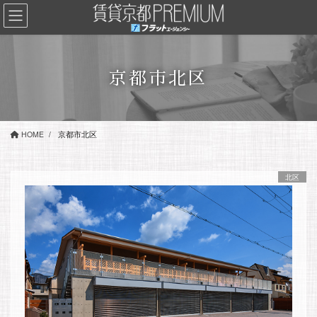
コ
ナ
ン
ビ
テ
ゲ
ン
ー
ツ
シ
京都市北区
に
ョ
移
ン
動
に
移
HOME
京都市北区
動
北区