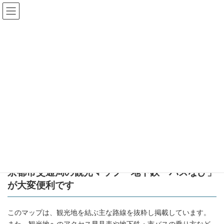
コ
ナ
ン
ビ
テ
ゲ
ン
ー
フラットエージェンシー入居者様専用サイト
ツ
シ
へ
ョ
05 お役立ちWEBサイト
ス
ン
キ
に
ッ
移
プ
動
top
05 お役立ちWEBサイト
京都の市バス・地下鉄 路線図
京都の市バス・地下鉄 路線図
京都市交通局の観光マップ「地下鉄・バスなび」
が大変便利です
このマップは、観光地を結ぶ主な路線を抜粋し掲載しています。
また、観光地へのアクセス早見表や地下鉄・市バスの乗り方など